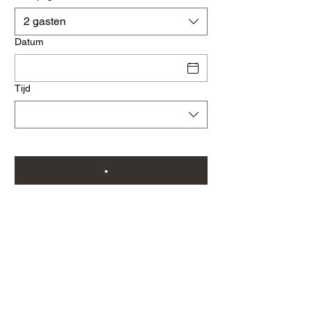
2 gasten
Datum
Tijd
Italiaans restaurant Bella Venezia 3
De Beurs 44-45 | 3823 GA | Amersfoort -
Noord
Tel nr.:
033 455 5888
| E:
info@bellavenezia.nl